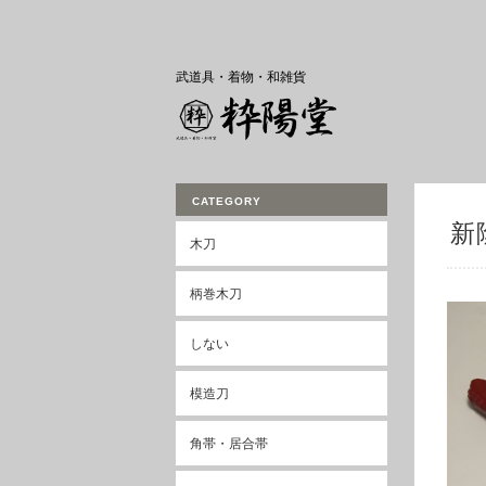
武道具・着物・和雑貨
CATEGORY
新
木刀
柄巻木刀
しない
模造刀
角帯・居合帯