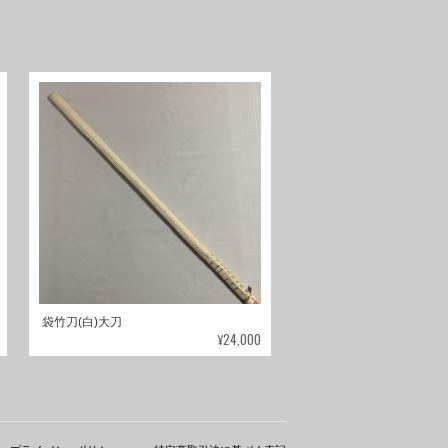
袋竹刀(白)大刀
¥24,000