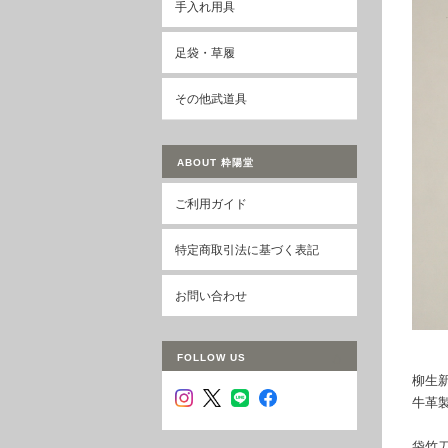
手入れ用具
足袋・草履
その他武道具
ABOUT 粋陽堂
ご利用ガイド
特定商取引法に基づく表記
お問い合わせ
FOLLOW US
柳生
牛革
袋竹