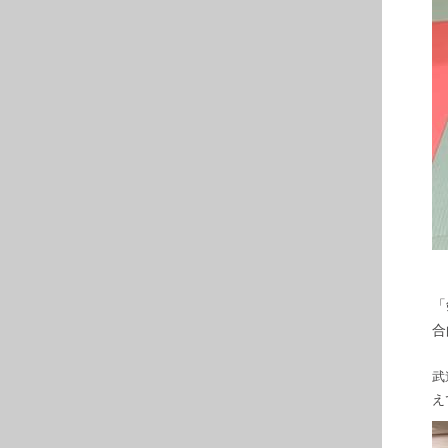
「
合
武
え