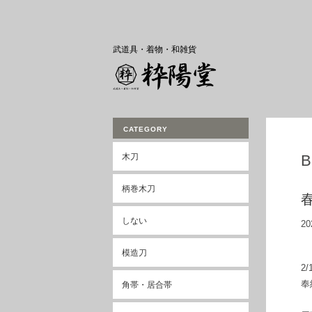
武道具・着物・和雑貨
CATEGORY
木刀
柄巻木刀
しない
20
模造刀
2
奉
角帯・居合帯