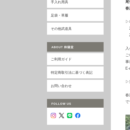
尾
手入れ用具
春
足袋・草履
▷
2/
その他武道具
2/
ABOUT 粋陽堂
入
ご
ご利用ガイド
事
E-
特定商取引法に基づく表記
▷
お問い合わせ
春
で
FOLLOW US