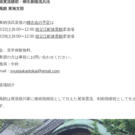
張貫流槍術・柳生新陰流兵法
風館 東海支部
奉納演武直後の
稽古会の予定
は
22(土)9:00〜12:00
祖父江町体育館
柔道場
29(土)9:00〜12:00
祖父江町体育館
柔道場
会、見学体験無料。
希望の方は事前にお問い合わせください。
務局：中村
mail：
syunpukantokai@gmail.com
道場紹介
風館は尾張徳川家に槍術指南役として仕えた尾張貫流、剣術指南役として仕
す。