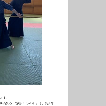
ます。
を高める「管槍(くだやり)」は、某少年