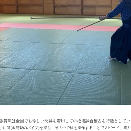
張貫流は全国でも珍しい防具を着用しての槍術試合稽古を特徴としてい
手に管(金属製のパイプ)を持ち、その中で槍を操作することでスピード、威力