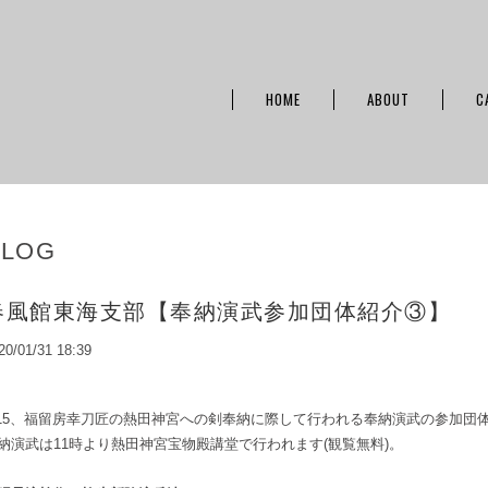
HOME
ABOUT
C
BLOG
春風館東海支部【奉納演武参加団体紹介③】
20/01/31 18:39
/15、福留房幸刀匠の熱田神宮への剣奉納に際して行われる奉納演武の参加団
納演武は11時より熱田神宮宝物殿講堂で行われます(観覧無料)。