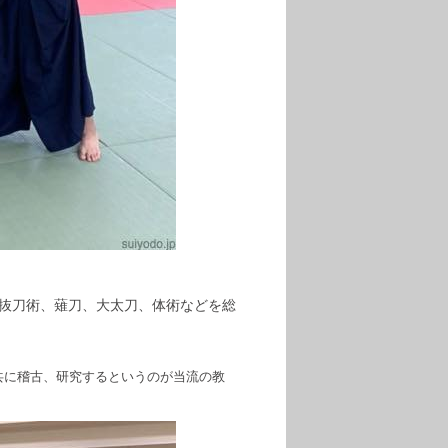
抜刀術、薙刀、大太刀、体術などを総
共に稽古、研究するというのが当流の教