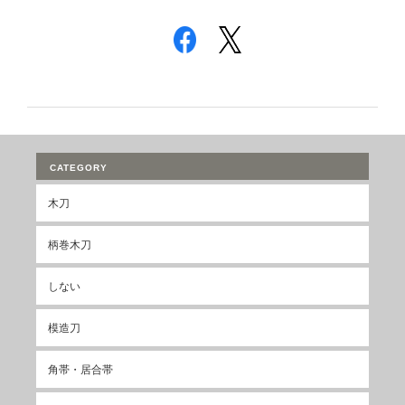
CATEGORY
木刀
柄巻木刀
しない
模造刀
角帯・居合帯