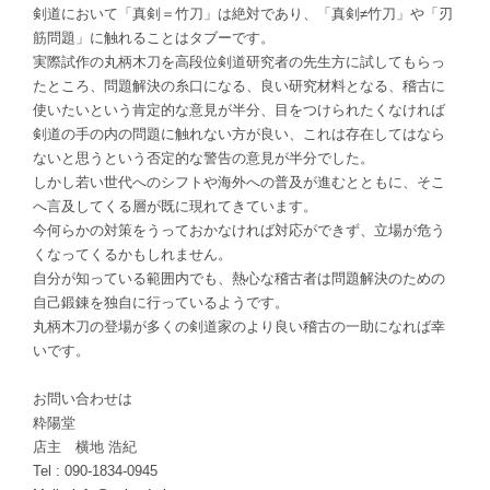
剣道において「真剣＝竹刀」は絶対であり、「真剣≠竹刀」や「刃
筋問題」に触れることはタブーです。
実際試作の丸柄木刀を高段位剣道研究者の先生方に試してもらっ
たところ、問題解決の糸口になる、良い研究材料となる、稽古に
使いたいという肯定的な意見が半分、目をつけられたくなければ
剣道の手の内の問題に触れない方が良い、これは存在してはなら
ないと思うという否定的な警告の意見が半分でした。
しかし若い世代へのシフトや海外への普及が進むとともに、そこ
へ言及してくる層が既に現れてきています。
今何らかの対策をうっておかなければ対応ができず、立場が危う
くなってくるかもしれません。
自分が知っている範囲内でも、熱心な稽古者は問題解決のための
自己鍛錬を独自に行っているようです。
丸柄木刀の登場が多くの剣道家のより良い稽古の一助になれば幸
いです。
お問い合わせは
粋陽堂
店主 横地 浩紀
Tel : 090-1834-0945