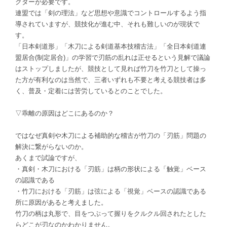
クターが必要です。
連盟では「剣の理法」など思想や意識でコントロールするよう指
導されていますが、競技化が進む中、それも難しいのが現状で
す。
「日本剣道形」「木刀による剣道基本技稽古法」「全日本剣道連
盟居合(制定居合)」の学習で刃筋の乱れは正せるという見解で議論
はストップしましたが、競技として見れば竹刀を竹刀として操っ
た方が有利なのは当然で、三者いずれも不要と考える競技者は多
く、普及・定着には苦労しているとのことでした。
▽乖離の原因はどこにあるのか？
ではなぜ真剣や木刀による補助的な稽古が竹刀の「刃筋」問題の
解決に繋がらないのか。
あくまで試論ですが、
・真剣・木刀における「刃筋」は柄の形状による「触覚」ベース
の認識である
・竹刀における「刃筋」は弦による「視覚」ベースの認識である
所に原因があると考えました。
竹刀の柄は丸形で、目をつぶって握りをクルクル回されたとした
らどこが刃なのかわかりません。