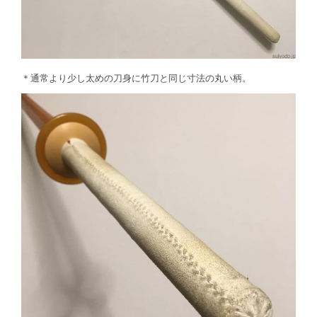
＊通常より少し太めの刀身に竹刀と同じ寸法の丸い柄。