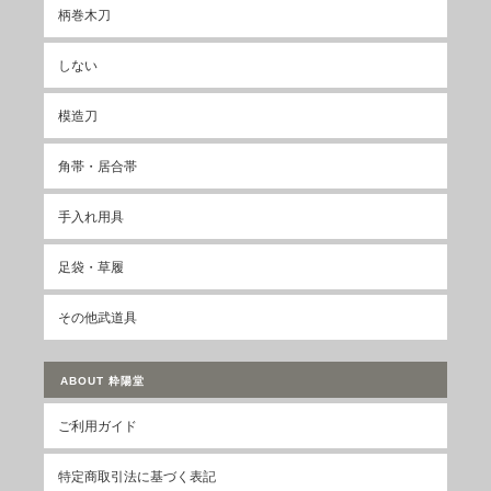
柄巻木刀
しない
模造刀
角帯・居合帯
手入れ用具
足袋・草履
その他武道具
ABOUT 粋陽堂
ご利用ガイド
特定商取引法に基づく表記