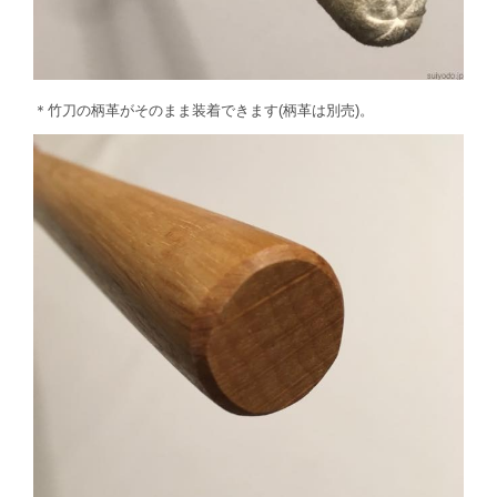
＊竹刀の柄革がそのまま装着できます(柄革は別売)。