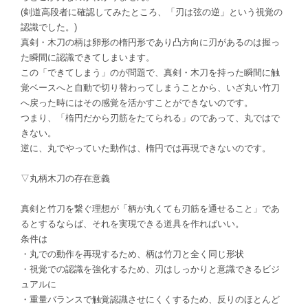
(剣道高段者に確認してみたところ、「刃は弦の逆」という視覚の
認識でした。)
真剣・木刀の柄は卵形の楕円形であり凸方向に刃があるのは握っ
た瞬間に認識できてしまいます。
この「できてしまう」のが問題で、真剣・木刀を持った瞬間に触
覚ベースへと自動で切り替わってしまうことから、いざ丸い竹刀
へ戻った時にはその感覚を活かすことができないのです。
つまり、「楕円だから刃筋をたてられる」のであって、丸ではで
きない。
逆に、丸でやっていた動作は、楕円では再現できないのです。
▽丸柄木刀の存在意義
真剣と竹刀を繋ぐ理想が「柄が丸くても刃筋を通せること」であ
るとするならば、それを実現できる道具を作ればいい。
条件は
・丸での動作を再現するため、柄は竹刀と全く同じ形状
・視覚での認識を強化するため、刃はしっかりと意識できるビジ
ュアルに
・重量バランスで触覚認識させにくくするため、反りのほとんど