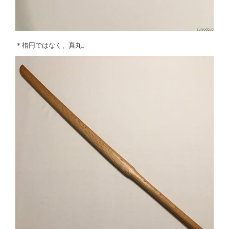
＊楕円ではなく、真丸。