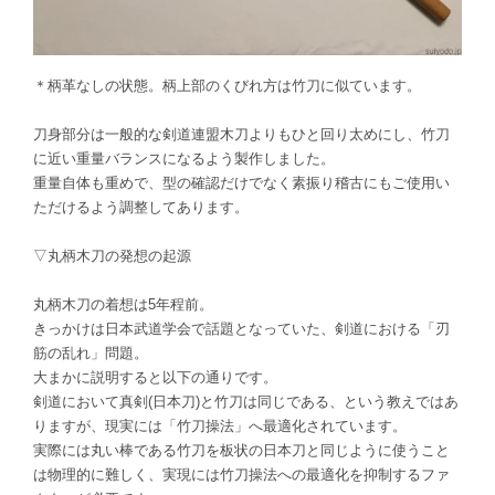
＊柄革なしの状態。柄上部のくびれ方は竹刀に似ています。
刀身部分は一般的な剣道連盟木刀よりもひと回り太めにし、竹刀
に近い重量バランスになるよう製作しました。
重量自体も重めで、型の確認だけでなく素振り稽古にもご使用い
ただけるよう調整してあります。
▽丸柄木刀の発想の起源
丸柄木刀の着想は5年程前。
きっかけは日本武道学会で話題となっていた、剣道における「刃
筋の乱れ」問題。
大まかに説明すると以下の通りです。
剣道において真剣(日本刀)と竹刀は同じである、という教えではあ
りますが、現実には「竹刀操法」へ最適化されています。
実際には丸い棒である竹刀を板状の日本刀と同じように使うこと
は物理的に難しく、実現には竹刀操法への最適化を抑制するファ